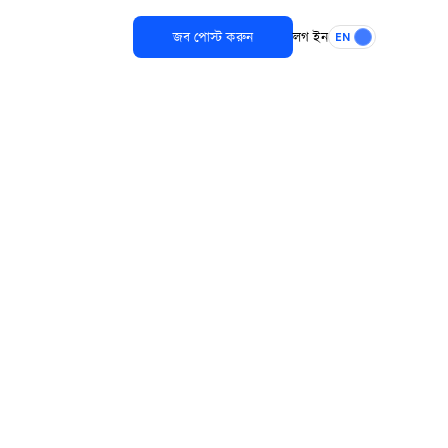
জব পোস্ট করুন
লগ ইন
EN