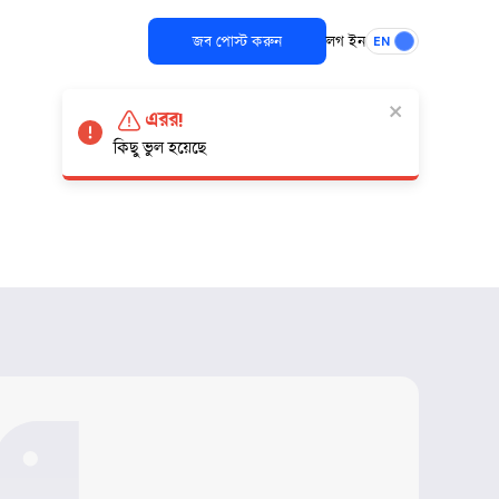
জব পোস্ট করুন
লগ ইন
EN
এরর!
কিছু ভুল হয়েছে