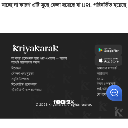
যাচ্ছে না কারণ এটি মুছে ফেলা হয়েছে বা URL পরিবর্তিত হয়েছে
আপনার প্রফেশনাল যাত্রা শুরু এখানেই — আজই
অ্যাপটি ডাউনলোড করুন!
বিনোদন
আমাদের সম্পর্কে
সৌন্দর্য এবং সুস্থতা
আর্টিকেল
FAQ
প্রযুক্তি বিশেষজ্ঞ
নিয়ম ও শর্তাবলী
বিশেষায়িত প্রফেশনাল
প্রাইভেসি পলিসি
স্ট্র্যাটেজিস্ট ও পরামর্শদাতা
যোগাযোগ
©
2026
KriyaKarak. All rights reserved