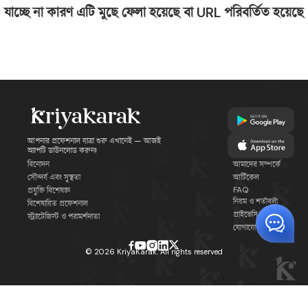
যাচ্ছে না কারণ এটি মুছে ফেলা হয়েছে বা URL পরিবর্তিত হয়েছে
আপনার প্রফেশনাল যাত্রা শুরু এখানেই — আজই
অ্যাপটি ডাউনলোড করুন!
বিনোদন
আমাদের সম্পর্কে
সৌন্দর্য এবং সুস্থতা
আর্টিকেল
FAQ
প্রযুক্তি বিশেষজ্ঞ
নিয়ম ও শর্তাবলী
বিশেষায়িত প্রফেশনাল
প্রাইভেসি পলিসি
স্ট্র্যাটেজিস্ট ও পরামর্শদাতা
যোগাযোগ
©
2026
KriyaKarak. All rights reserved