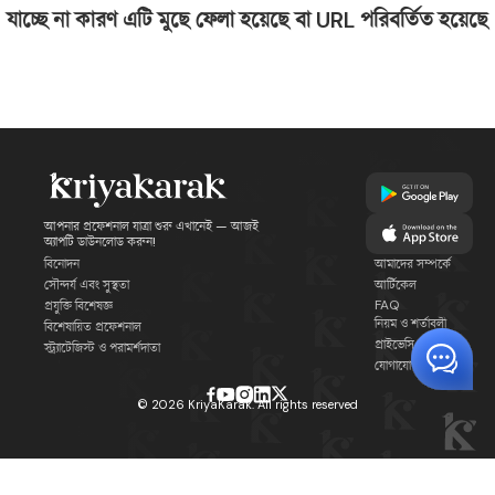
যাচ্ছে না কারণ এটি মুছে ফেলা হয়েছে বা URL পরিবর্তিত হয়েছে
আপনার প্রফেশনাল যাত্রা শুরু এখানেই — আজই
অ্যাপটি ডাউনলোড করুন!
বিনোদন
আমাদের সম্পর্কে
সৌন্দর্য এবং সুস্থতা
আর্টিকেল
FAQ
প্রযুক্তি বিশেষজ্ঞ
নিয়ম ও শর্তাবলী
বিশেষায়িত প্রফেশনাল
প্রাইভেসি পলিসি
স্ট্র্যাটেজিস্ট ও পরামর্শদাতা
যোগাযোগ
©
2026
KriyaKarak. All rights reserved