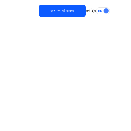
জব পোস্ট করুন
লগ ইন
EN