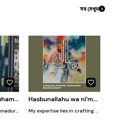
সব দেখুন
Hasbunallahu wa ni'mal wakeel (حَسْبُنَا ٱللَّٰهُ وَنِعْمَ ٱلْوَكِيلُ)
La ilaha illallah Muhammadur Rasulullah (لَا إِلَٰهَ إِلَّا ٱللَّٰهُ مُحَمَّدٌ رَسُولُ ٱللَّٰهِ)
La ilaha illallah Muhammadur Rasulullah (لَا إِلَٰهَ إِلَّا ٱللَّٰهُ مُحَمَّدٌ رَسُولُ ٱللَّٰهِ) is the first pillar of Islam (Shahada), translating to "There is no deity but Allah, and Muhammad is the messenger of Allah". This core declaration signifies absolute monotheism, declaring that none is worthy of worship except God and accepting the finality of Prophet Muhammad's prophethood.
My expertise lies in crafting compelling content and executing strategic campaigns that drive engagement and growth. My role encompasses: