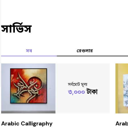
সার্ভিস
সব
রেগুলার
সর্বমোট মূল্য
৩,০০০
টাকা
Arabic Calligraphy
Arab