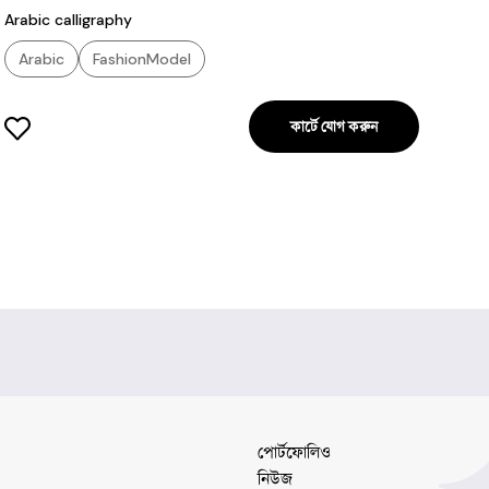
Arabic calligraphy
Arabic
FashionModel
কার্টে যোগ করুন
পোর্টফোলিও
নিউজ