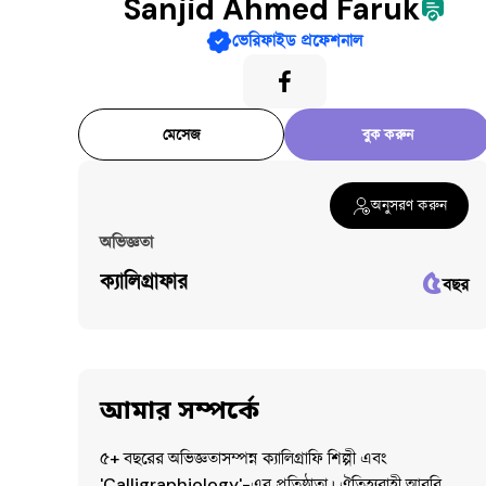
Sanjid Ahmed Faruk
Muhammadur Rasulullah
৳
2,000
ভেরিফাইড প্রফেশনাল
মেসেজ
বুক করুন
অনুসরণ করুন
অভিজ্ঞতা
৫
ক্যালিগ্রাফার
বছর
আমার সম্পর্কে
৫+ বছরের অভিজ্ঞতাসম্পন্ন ক্যালিগ্রাফি শিল্পী এবং 
'Calligraphiology'-এর প্রতিষ্ঠাতা। ঐতিহ্যবাহী আরবি 