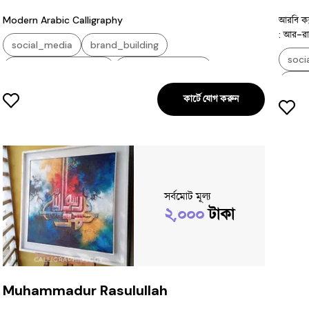
Modern Arabic Calligraphy
আরবি ক্য
: আর-রাহ
social_media
brand_building
soci
content_promotion
digital_marketing
con
social_media_marketing
কার্টে যোগ করুন
soci
সর্বমোট মূল্য
২,০০০
টাকা
Muhammadur Rasulullah