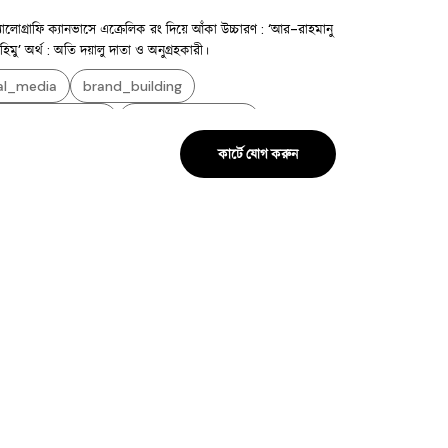
ালোগ্রাফি ক্যানভাসে এক্রেলিক রং দিয়ে আঁকা উচ্চারণ : ‘আর-রাহমানু
িমু’ অর্থ : অতি দয়ালু দাতা ও অনুগ্রহকারী।
al_media
brand_building
tent_promotion
digital_marketing
কার্টে যোগ করুন
al_media_marketing
#art
#calligraphy