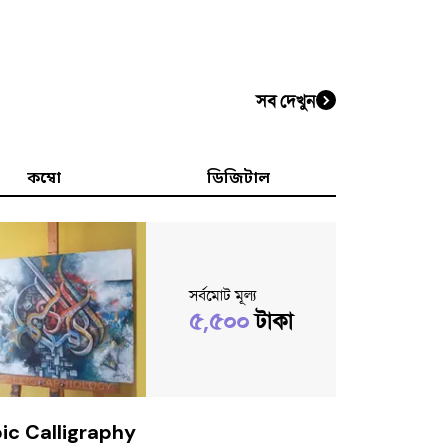
সব দেখুন
কম্বো
ডিজিটাল
সর্বমোট মূল্য
৫,৫০০
টাকা
ic Calligraphy