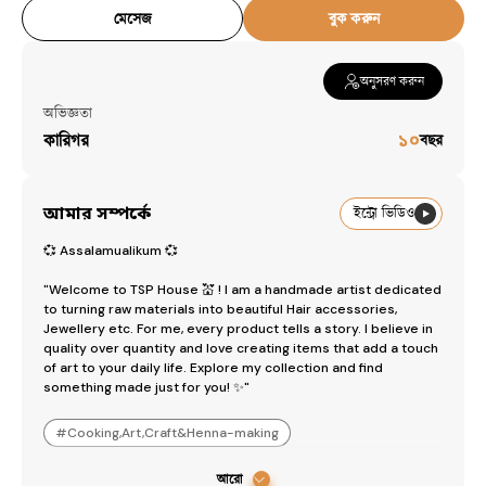
মেসেজ
বুক করুন
বাসা
— [object Object]
অনুসরণ করুন
অভিজ্ঞতা
কারিগর
১০
বছর
আমার সম্পর্কে
ইন্ট্রো ভিডিও
💞 Assalamualikum 💞

"Welcome to TSP House 💒 ! I am a handmade artist dedicated 
to turning raw materials into beautiful Hair accessories, 
Jewellery etc. For me, every product tells a story. I believe in 
quality over quantity and love creating items that add a touch 
of art to your daily life. Explore my collection and find 
something made just for you! ✨"
#
Cooking,Art,Craft&Henna-making
আরো