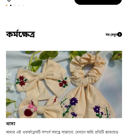
কর্মক্ষেত্র
সব দেখুন
বাসা
আমার এই ওয়ার্কপ্লেসটি সম্পূর্ণ সযত্নে সাজানো, যেখানে আমি প্রতিটি হ্যান্ডমেড