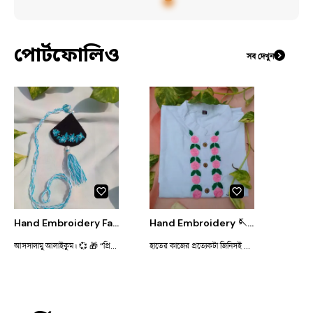
পোর্টফোলিও
সব দেখুন
Hand Embroidery Fabric Necklace 📿
Hand Embroidery 🪡&Hand Paint🎨 Punjabi 😊
আসসালামু আলাইকুম। 💞 🎁 “প্রিয়জনকে দিন একটু ভালোবাসা আর শিল্পের ছোঁয়া—হাতে তৈরি ফুলের গহনা এখন TSP তে House পাওয়া যাচ্ছে 💐” ধন্যবাদ
হাতের কাজের প্রত্যেকটা জিনিসই স্পেশাল। 🤗 হোক সেটা রঙের কাজ কিংবা সুতার কাজ।🪡🎨 প্রত্যেকটা কাজের সাথে মিশে থাকে ভালোবাসা ,যত্ন। 😌যেটা মেশিনে তৈরি কোন পোশাকে থাকবে না।🙃