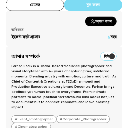
মেসেজ
বুক করুন
অনুসরণ করুন
অভিজ্ঞতা
ইভেন্ট ফটোগ্রাফার
১
বছর
আমার সম্পর্কে
সিভি
Farhan Sadik is a Dhaka-based freelance photographer and 
visual storyteller with 4+ years of capturing raw, unfiltered 
moments. Blending artistry with emotion, culture, and truth. As 
Chief of Content & Creations at TEDxDhanmondi and 
Production Executive at luxury brand Decentre, Farhan brings 
a refined yet human touch to every frame. From intimate 
portraits to socio-political narratives, his lens seeks not just 
to document but to connect, resonate, and leave a lasting 
impact.
#
Event_Photographer
#
Corporate_Photographer
#
Cinematographer