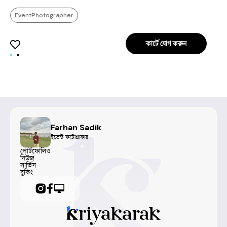
EventPhotographer
কার্টে যোগ করুন
Farhan Sadik
ইভেন্ট ফটোগ্রাফার
পোর্টফোলিও
নিউজ
সার্ভিস
বুকিং