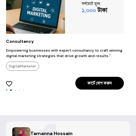
সর্বমোট মূল্য
১,০০০
টাকা
Consultancy
S
Empowering businesses with expert consultancy to craft winning
S
digital marketing strategies that drive growth and results."
g
DigitalMarketer
কার্টে যোগ করুন
Tamanna Hossain