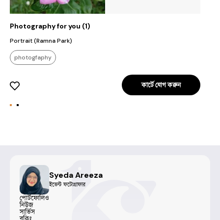
Photography for you (1)
P
Portrait (Ramna Park)
M
F
photogfaphy
কার্টে যোগ করুন
Syeda Areeza
ইভেন্ট ফটোগ্রাফার
পোর্টফোলিও
নিউজ
সার্ভিস
বুকিং