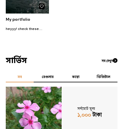
My portfolio
heyyy! check these....
সার্ভিস
সব দেখুন
সব
রেগুলার
কম্বো
ডিজিটাল
সর্বমোট মূল্য
১,০০০
টাকা