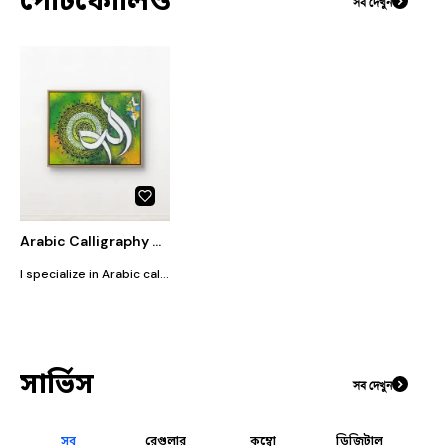
পোর্টফোলিও
সব দেখুন
Arabic Calligraphy & Creative Craft Design
I specialize in Arabic calligraphy and creative handcrafted designs. My work focuses on blending traditional artistic styles with modern creativity to produce visually appealing and meaningful pieces. I am passionate about creating unique calligraphy artworks for gifts, home décor, and personal collections. Each design is crafted with attention to detail, ensuring quality and aesthetic beauty. My goal is to deliver artwork that not only looks beautiful but also carries emotion and value for the client.
সার্ভিস
সব দেখুন
সব
রেগুলার
কম্বো
ডিজিটাল