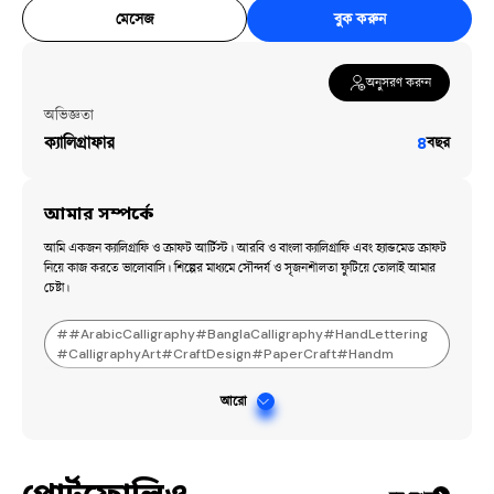
মেসেজ
বুক করুন
অনুসরণ করুন
অভিজ্ঞতা
ক্যালিগ্রাফার
৪
বছর
আমার সম্পর্কে
আমি একজন ক্যালিগ্রাফি ও ক্রাফট আর্টিস্ট। আরবি ও বাংলা ক্যালিগ্রাফি এবং হ্যান্ডমেড ক্রাফট 
নিয়ে কাজ করতে ভালোবাসি। শিল্পের মাধ্যমে সৌন্দর্য ও সৃজনশীলতা ফুটিয়ে তোলাই আমার 
চেষ্টা।
#
#ArabicCalligraphy#BanglaCalligraphy#HandLettering
#CalligraphyArt#CraftDesign#PaperCraft#Handm
আরো