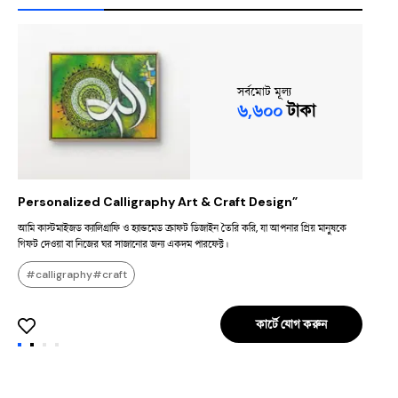
সর্বমোট মূল্য
৬,৬০০
টাকা
Personalized Calligraphy Art & Craft Design”
A
আমি কাস্টমাইজড ক্যালিগ্রাফি ও হ্যান্ডমেড ক্রাফট ডিজাইন তৈরি করি, যা আপনার প্রিয় মানুষকে
I
গিফট দেওয়া বা নিজের ঘর সাজানোর জন্য একদম পারফেক্ট।
d
w
#calligraphy#craft
mean
c
c
কার্টে যোগ করুন
en
a
v