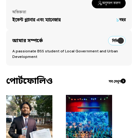
অনুসরণ করুন
অভিজ্ঞতা
ইভেন্ট প্ল্যানার এবং ম্যানেজার
১
বছর
আমার সম্পর্কে
সিভি
A passionate BSS student of Local Government and Urban 
Development
পোর্টফোলিও
সব দেখুন