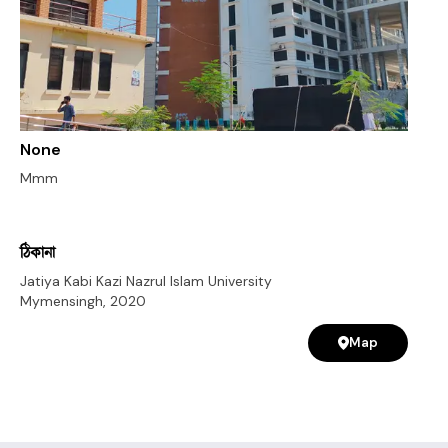
None
Mmm
ঠিকানা
Jatiya Kabi Kazi Nazrul Islam University
Mymensingh
,
2020
Map