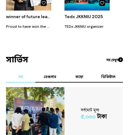
winner of future leader policy challenge, Dhaka University.
Tedx JKKNIU 2025
Proud to have won the Future Leaders Policy Challenge at Dhaka University 🏆 Grateful for the learning and the opportunity.
TEDx JKKNIU organizer
সার্ভিস
সব দেখুন
সব
রেগুলার
কম্বো
ডিজিটাল
সর্বমোট মূল্য
৫,০০০
টাকা