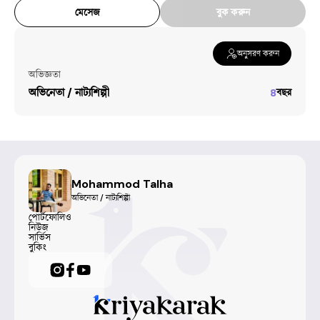
মেসেজ
বুক করুন
অনুসরণ করুন
অভিজ্ঞতা
অভিনেতা / নাট্যশিল্পী
৪
বছর
Mohammod Talha
অভিনেতা / নাট্যশিল্পী
পোর্টফোলিও
নিউজ
সার্ভিস
বুকিং