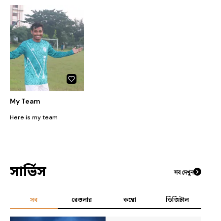
My Team
Here is my team
সার্ভিস
সব দেখুন
সব
রেগুলার
কম্বো
ডিজিটাল