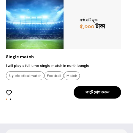
সর্বমোট মূল্য
৫,০০০
টাকা
Single match
D
I will play a full time single match in north bangle
I
Siglefootballmatch
Football
Match
কার্টে যোগ করুন