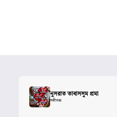
নুসরাত তাবাসসুম প্রমা
সঙ্গীতজ্ঞ