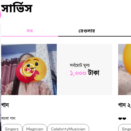
সার্ভিস
সব
রেগুলার
সর্বমোট মূল্য
১,০০০
টাকা
গান
গান ২
বাংলা গান
❤️❤️
Singers
Magician
CelebrityMusician
Sing