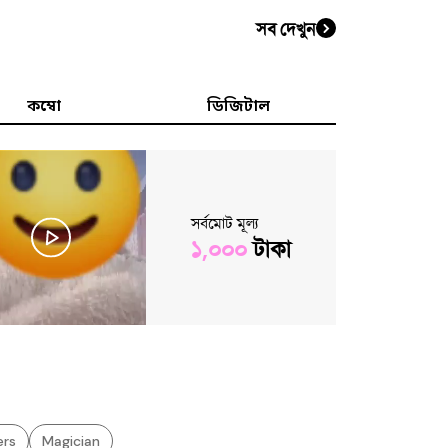
সব দেখুন
কম্বো
ডিজিটাল
সর্বমোট মূল্য
১,০০০
টাকা
ers
Magician