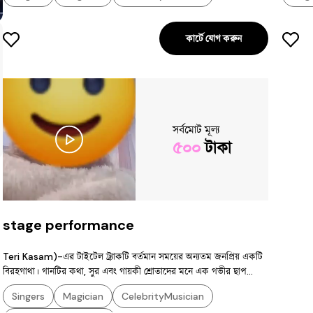
কার্টে যোগ করুন
সর্বমোট মূল্য
৫০০
টাকা
stage performance
Teri Kasam)-এর টাইটেল ট্র্যাকটি বর্তমান সময়ের অন্যতম জনপ্রিয় একটি
বিরহগাথা। গানটির কথা, সুর এবং গায়কী শ্রোতাদের মনে এক গভীর ছাপ
ফেলে। নিচে গানটির বিস্তারিত বর্ণনা দেওয়া হলো: ১. মূল তথ্য গায়ক: অঙ্কিত
Singers
Magician
CelebrityMusician
তিওয়ারি (Ankit Tiwari)। তাঁর আবেগঘন কণ্ঠ গানটিকে এক অনন্য উচ্চতায়