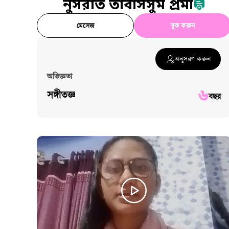
নুসরাত তাবাসসুম প্রমা
মেসেজ
বুক করুন
অনুসরণ করুন
অভিজ্ঞতা
৬
সঙ্গীতজ্ঞ
বছর