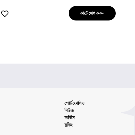
নিয়ে গেছে। সুরকার: হিমেশ রেশামিয়া। এই গানটির মাধ্যমে তিনি তাঁর চিরচেনা
#stageperformance
মেলোডিয়াস স্টাইল ফিরিয়ে এনেছেন। গীতিকার: সমীর আনজান। গানের
কার্টে যোগ করুন
কথাগুলো খুব সহজ কিন্তু গভীর।
পোর্টফোলিও
নিউজ
সার্ভিস
বুকিং