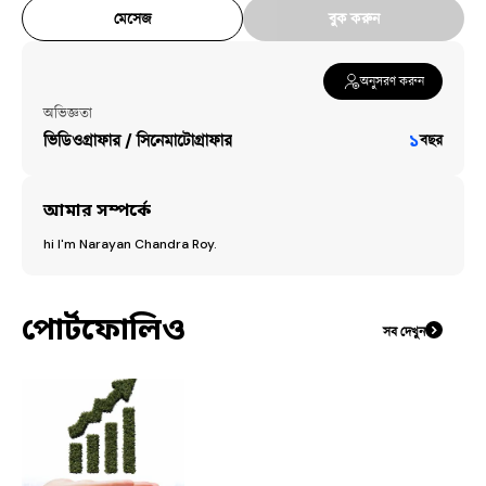
মেসেজ
বুক করুন
অনুসরণ করুন
অভিজ্ঞতা
ভিডিওগ্রাফার / সিনেমাটোগ্রাফার
১
বছর
আমার সম্পর্কে
hi I'm Narayan Chandra Roy.
পোর্টফোলিও
সব দেখুন