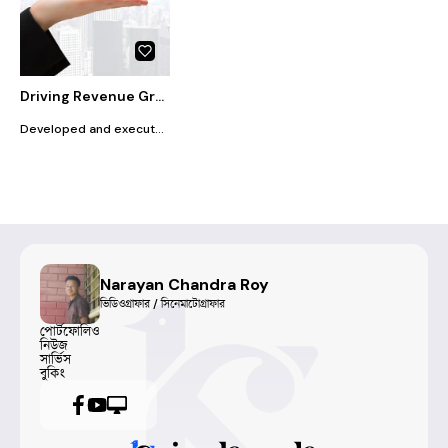
Driving Revenue Growth Through Market Expansion Strategy
Developed and executed a market expansion strategy for a mid-sized company, resulting in a 30% increase in revenue by targeting new customer segments and optimizing marketing channels.
Narayan Chandra Roy
ভিডিওগ্রাফার / সিনেমাটোগ্রাফার
পোর্টফোলিও
নিউজ
সার্ভিস
বুকিং