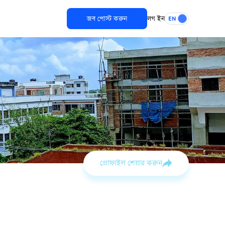
জব পোস্ট করুন
লগ ইন
EN
প্রোফাইল শেয়ার করুন