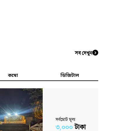
সব দেখুন
কম্বো
ডিজিটাল
সর্বমোট মূল্য
৩,০০০
টাকা