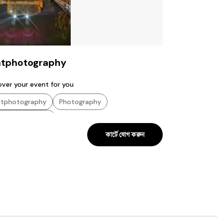
ntphotography
 cover your event for you
ntphotography
Photography
urephotography
কার্টে যোগ করুন