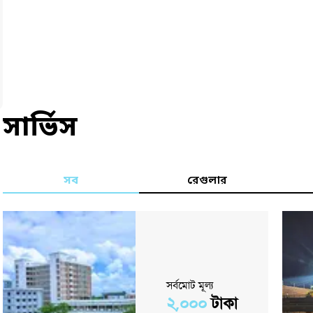
সার্ভিস
সব
রেগুলার
সর্বমোট মূল্য
২,০০০
টাকা