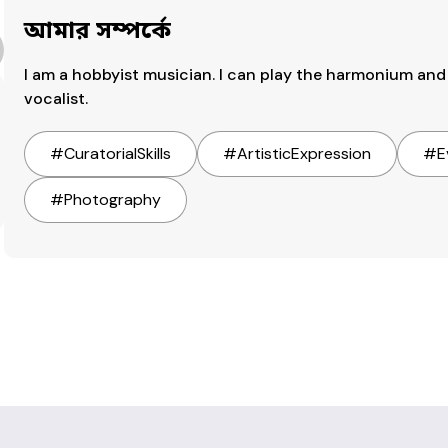
আমার সম্পর্কে
I am a hobbyist musician. I can play the harmonium and 
vocalist.
#
CuratorialSkills
#
ArtisticExpression
#
E
#
Photography