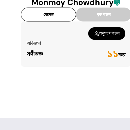
Monmoy Chowdhury
মেসেজ
বুক করুন
অনুসরণ করুন
অভিজ্ঞতা
১১
সঙ্গীতজ্ঞ
বছর