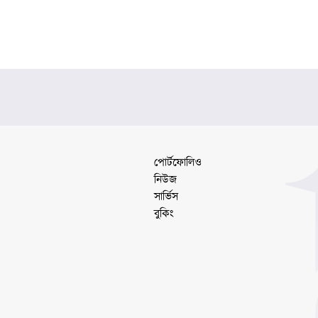
পোর্টফোলিও
নিউজ
সার্ভিস
বুকিং