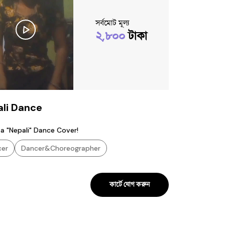
সর্বমোট মূল্য
২,৮০০
টাকা
li Dance
s a "Nepali" Dance Cover!
cer
Dancer&Choreographer
কার্টে যোগ করুন