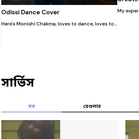
Odissi Dance Cover
Here's Monishi Chakma, loves to dance, loves to sing, loves to enjoy passions! I covered this short Dance concept of odissi+some bharatnatyam too..
সার্ভিস
সব
রেগুলার