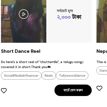
সর্বমোট মূল্য
২,০০০
টাকা
Short Dance Reel
Nepa
So here's a short reel of "chuttemlle", a telugu song,i
This i
covered it in short.Thank you☁️
Dan
SocialMediaInfluencer
Reels
Tollywooddance
কার্টে যোগ করুন