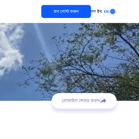
জব পোস্ট করুন
লগ ইন
EN
প্রোফাইল শেয়ার করুন