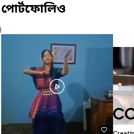
পোর্টফোলিও