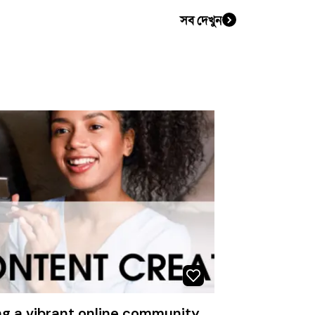
সব দেখুন
Creating a vibrant online community around each brand I represent