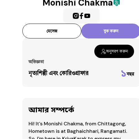
Monishi Chakma
মেসেজ
বুক করুন
অনুসরণ করুন
অভিজ্ঞতা
১
নৃত্যশিল্পী এবং কোরিওগ্রাফার
বছর
আমার সম্পর্কে
Hi! It's Monishi Chakma, from Chittagong, 
Hometown is at Baghaichhari, Rangamati.

So, I'm here in KriyaKarak to express my 