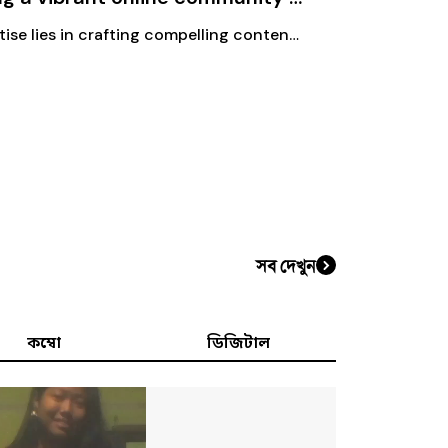
My expertise lies in crafting compelling content and executing strategic campaigns that drive engagement and growth. My role encompasses:
সব দেখুন
কম্বো
ডিজিটাল