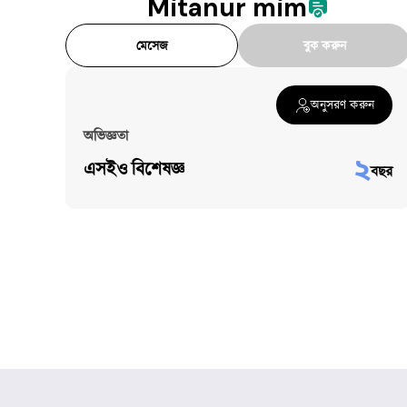
Mitanur mim
মেসেজ
বুক করুন
অনুসরণ করুন
অভিজ্ঞতা
২
এসইও বিশেষজ্ঞ
বছর