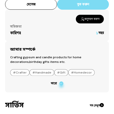
মেসেজ
বুক করুন
অনুসরণ করুন
অভিজ্ঞতা
কারিগর
১
বছর
আমার সম্পর্কে
Crafting gypsum and candle products for home  
decorations,birthday gifts items etc.
#
Crafter
#
Handmade
#
Gift
#
Homedecor
আরো
সার্ভিস
সব দেখুন