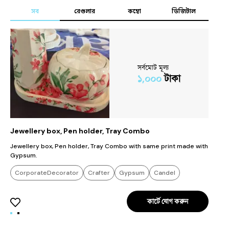
সব
রেগুলার
কম্বো
ডিজিটাল
সর্বমোট মূল্য
১,০০০
টাকা
Jewellery box, Pen holder, Tray Combo
p
Jewellery box, Pen holder, Tray Combo with same print made with
h
Gypsum.
d
CorporateDecorator
Crafter
Gypsum
Candel
Giftitem
Decoration
Others
কার্টে যোগ করুন