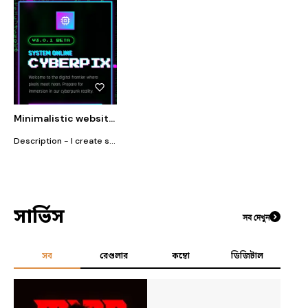
Minimalistic website developer
Description - I create sleek, minimalistic websites effortlessly with AI. Transform your ideas into modern, responsive designs in minutes with intelligent automation.
সার্ভিস
সব দেখুন
সব
রেগুলার
কম্বো
ডিজিটাল