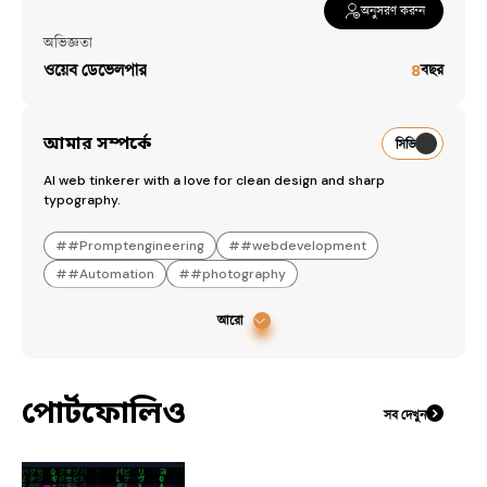
অনুসরণ করুন
অভিজ্ঞতা
ওয়েব ডেভেলপার
৪
বছর
আমার সম্পর্কে
সিভি
Al web tinkerer with a love for clean design and sharp 
typography.
#
#Promptengineering
#
#webdevelopment
#
#Automation
#
#photography
আরো
পোর্টফোলিও
সব দেখুন