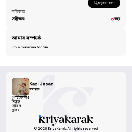
অনুসরণ করুন
অভিজ্ঞতা
সঙ্গীতজ্ঞ
৩
বছর
আমার সম্পর্কে
I'm a musician for fun
Kazi Jesan
সঙ্গীতজ্ঞ
পোর্টফোলিও
নিউজ
সার্ভিস
বুকিং
©
2026
KriyaKarak. All rights reserved