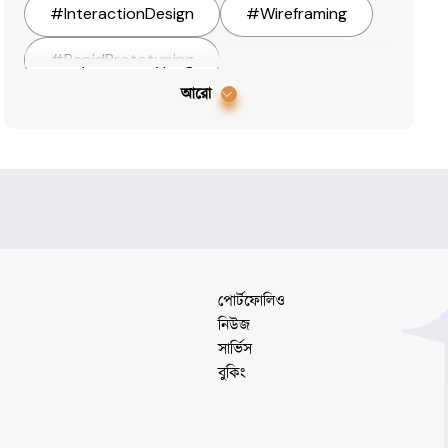
#
InteractionDesign
#
Wireframing
#
RapidPrototyping
আরো
#
DesignResearch
#
uiuxdesign
#
websitedesign
#
landingpage
#
appdesign
পোর্টফোলিও
নিউজ
সার্ভিস
বুকিং