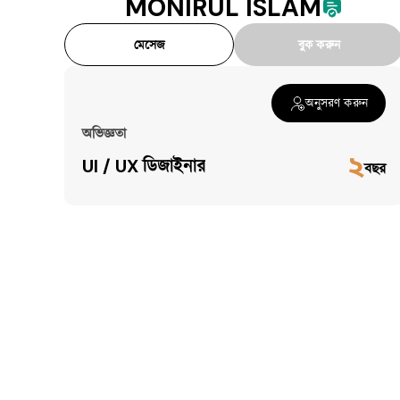
MONIRUL ISLAM
মেসেজ
বুক করুন
অনুসরণ করুন
অভিজ্ঞতা
২
UI / UX ডিজাইনার
বছর