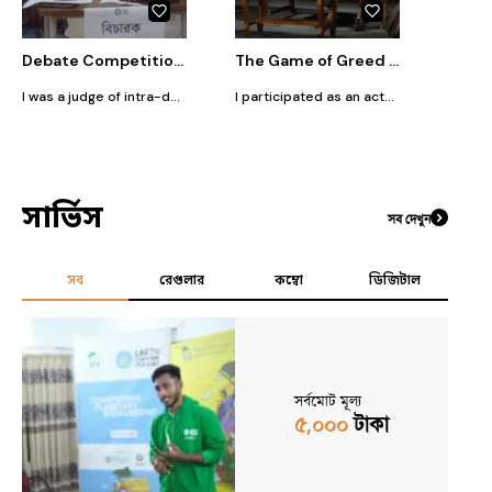
Debate Competition Judge
The Game of Greed (Theatre Performance)
I was a judge of intra-department debate competition at JKKNIU Campus.
I participated as an actor of a stage theatre performance at JKKNIU CAMPUS.
সার্ভিস
সব দেখুন
সব
রেগুলার
কম্বো
ডিজিটাল
সর্বমোট মূল্য
৫,০০০
টাকা