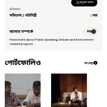
অনুসরণ করুন
অভিজ্ঞতা
অভিনেতা / নাট্যশিল্পী
৫
বছর
আমার সম্পর্কে
সিভি
Passionate about Public Speaking, Debate and Environment 
related projects.
পোর্টফোলিও
সব দেখুন