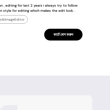
 editing for last 2 years i always try to follow
 style for editing which makes the edit look
ve
o&ImageEditor
কার্টে যোগ করুন