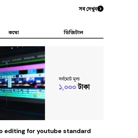
সব দেখুন
কম্বো
ডিজিটাল
সর্বমোট মূল্য
১,০০০
টাকা
o editing for youtube standard