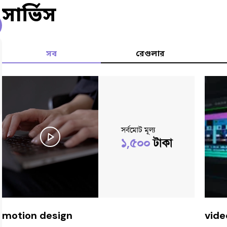
সার্ভিস
সব
রেগুলার
সর্বমোট মূল্য
১,৫০০
টাকা
motion design
vide