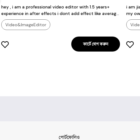
hey , i am a professional video editor with 1.5 years+
i am jian ,
experience in after effects i dont add effect like average
my own
editors ,i follow my own rules for editing which make my
creati
Video&ImageEditor
Vide
edit looks creative
কার্টে যোগ করুন
পোর্টফোলিও