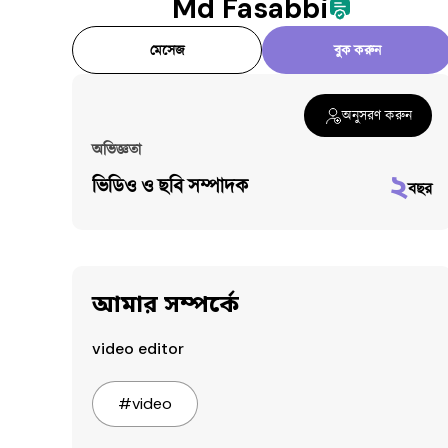
Md Fasabbi
মেসেজ
বুক করুন
অনুসরণ করুন
অভিজ্ঞতা
২
ভিডিও ও ছবি সম্পাদক
বছর
আমার সম্পর্কে
video editor
#
video