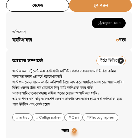
মেসেজ
বুক করুন
অনুসরণ করুন
অভিজ্ঞতা
ক্যালিগ্রাফার
৩
বছর
আমার সম্পর্কে
ইন্ট্রো ভিডিও
আমি একজন স্টুডেন্ট এবং ক্যালিগ্রাফী আর্টিস্ট। ঢাকার দারুননাজাত সিদ্দীকিয়া কামিল 
মাদরাসায় অনার্স ৩য় বর্ষে পড়ালেখা করছি

আমি গত ৩বছর যাবত আরবি ক্যালিগ্রাফী নিয়ে কাজ করে আসছি।কোরআনের আয়াত,হাদিস 
বিভিন্ন ধরনের উক্তি, নাম যেকোনো কিছু আমি ক্যালিগ্রাফী করে থাকি।

তাছাড়া আমি যেকোন মাদ্রাসা, অফিস, শপের দেয়ালে ও আর্ট করে থাকি।

তাই আপনার বাসা বাড়ি অফিস,শপ যেকোন জায়গার জন্য আমার হাতে করা ক্যালিগ্রাফী হতে 
পারে ইউনিক এবং বেস্ট চয়েজ
#
artist
#
Calligrapher
#
Qari
#
Photographer
আরো