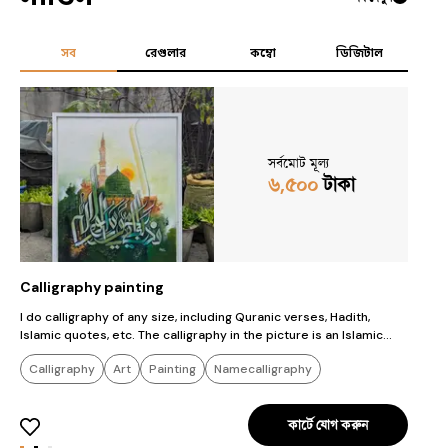
সব
রেগুলার
কম্বো
ডিজিটাল
সর্বমোট মূল্য
৬,৫০০
টাকা
Calligraphy painting
c
I do calligraphy of any size, including Quranic verses, Hadith,
t
Islamic quotes, etc. The calligraphy in the picture is an Islamic
a
quote on the theme of Madinah Sharif. The size of the painting,
Calligraphy
Art
Painting
Namecalligraphy
which is framed with a white frame, is 32/24 inch.
Arabiccalligraphy
কার্টে যোগ করুন