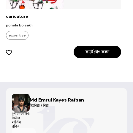
caricature
pohela boisakh
expertise
কার্টে যোগ করুন
Md Emrul Kayes Rafsan
চিত্রশিল্পী / শিল্পী
পোর্টফোলিও
নিউজ
সার্ভিস
বুকিং