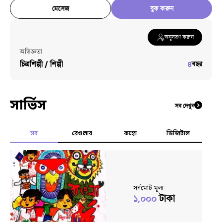
মেসেজ
বুক করুন
অনুসরণ করুন
অভিজ্ঞতা
চিত্রশিল্পী / শিল্পী
৪
বছর
সার্ভিস
সব দেখুন
সব
রেগুলার
কম্বো
ডিজিটাল
সর্বমোট মূল্য
১,০০০
টাকা