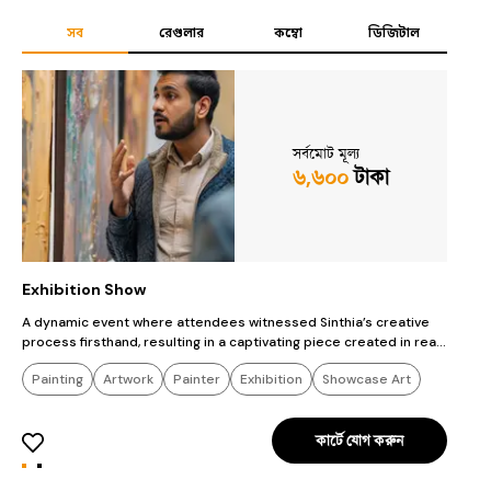
সব
রেগুলার
কম্বো
ডিজিটাল
সর্বমোট মূল্য
৬,৬০০
টাকা
Exhibition Show
S
A dynamic event where attendees witnessed Sinthia’s creative
S
process firsthand, resulting in a captivating piece created in real-
time.
Painting
Artwork
Painter
Exhibition
Showcase Art
কার্টে যোগ করুন