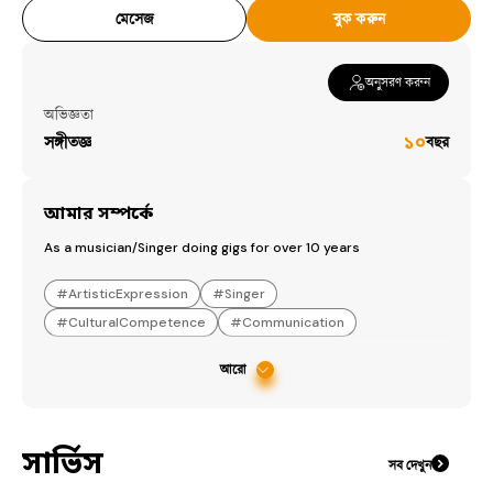
মেসেজ
বুক করুন
অনুসরণ করুন
অভিজ্ঞতা
সঙ্গীতজ্ঞ
১০
বছর
আমার সম্পর্কে
As a musician/Singer doing gigs for over 10 years
#
ArtisticExpression
#
Singer
#
CulturalCompetence
#
Communication
আরো
সার্ভিস
সব দেখুন