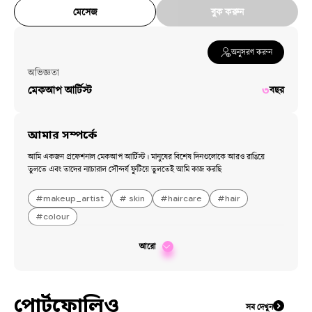
মেসেজ
বুক করুন
অনুসরণ করুন
অভিজ্ঞতা
মেকআপ আর্টিস্ট
৩
বছর
আমার সম্পর্কে
আমি একজন প্রফেশনাল মেকআপ আর্টিস্ট। মানুষের বিশেষ দিনগুলোকে আরও রাঙিয়ে 
তুলতে এবং তাদের ন্যাচারাল সৌন্দর্য ফুটিয়ে তুলতেই আমি কাজ করছি
#
makeup_artist
#
skin
#
haircare
#
hair
#
colour
আরো
পোর্টফোলিও
সব দেখুন