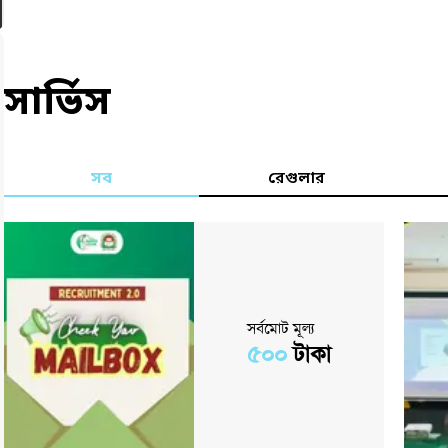
সার্ভিস
সব
রেগুলার
সর্বমোট মূল্য
৫০০
টাকা