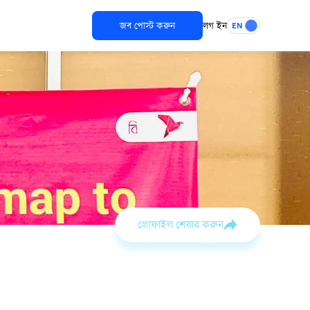
জব পোস্ট করুন
লগ ইন
EN
প্রোফাইল শেয়ার করুন