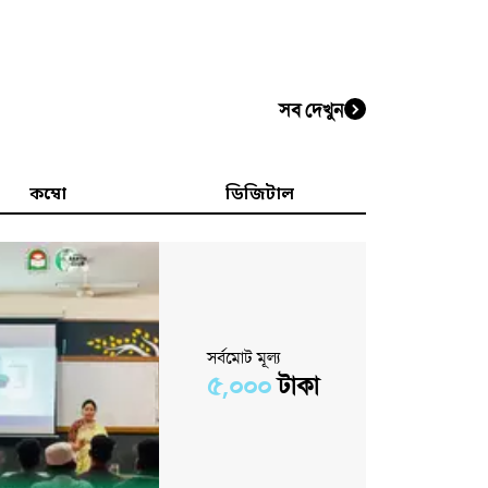
সব দেখুন
কম্বো
ডিজিটাল
সর্বমোট মূল্য
৫,০০০
টাকা