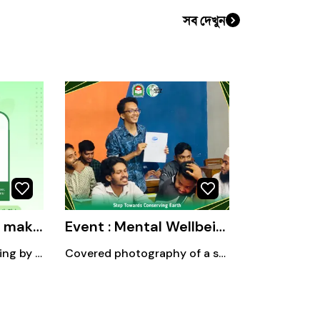
সব দেখুন
Professional Flyer making
Event : Mental Wellbeing session
Professional Flyer making by pixellab and canva
Covered photography of a session at JKKNIU campus.