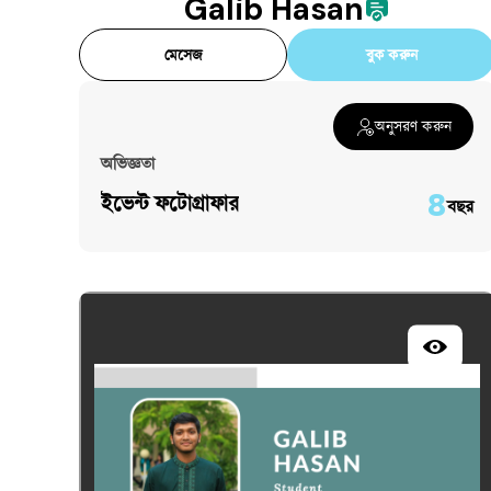
Galib Hasan
মেসেজ
বুক করুন
অনুসরণ করুন
অভিজ্ঞতা
৪
ইভেন্ট ফটোগ্রাফার
বছর