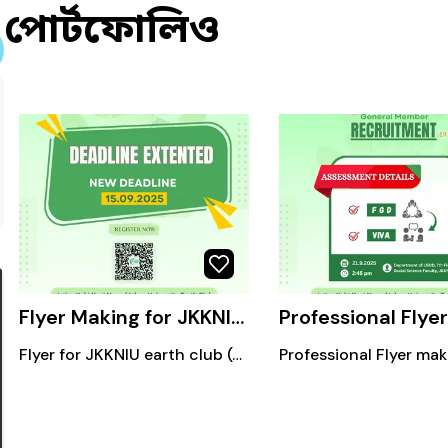
পোর্টফোলিও
Flyer Making for JKKNIU EARTH CLUB
Flyer for JKKNIU earth club (General members recruitment)