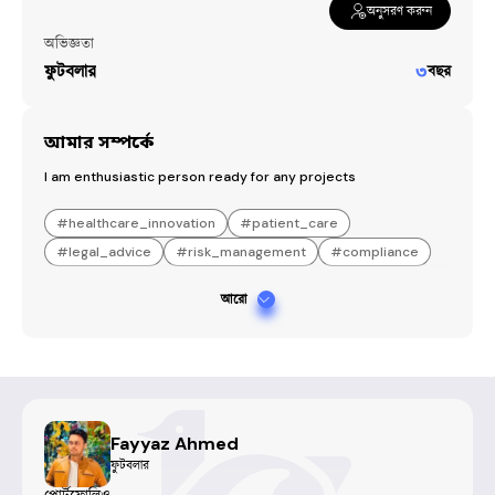
অনুসরণ করুন
অভিজ্ঞতা
ফুটবলার
৩
বছর
আমার সম্পর্কে
I am enthusiastic person ready for any projects
#
healthcare_innovation
#
patient_care
#
legal_advice
#
risk_management
#
compliance
আরো
Fayyaz Ahmed
ফুটবলার