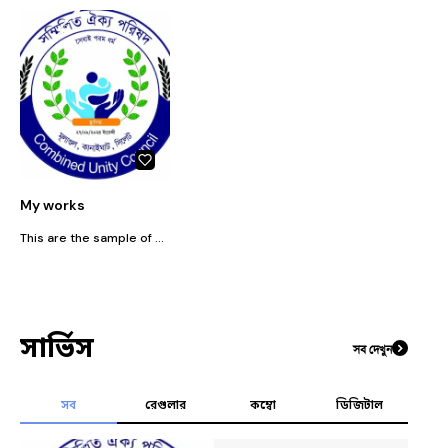
My works
This are the sample of my works
সার্ভিস
সব দেখুন
সব
রেগুলার
কম্বো
ডিজিটাল