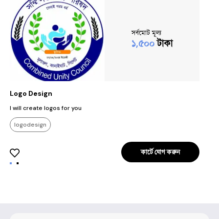
সর্বমোট মূল্য
১,৫০০
টাকা
Logo Design
T
I will create logos for you
I
logodesign
কার্টে যোগ করুন