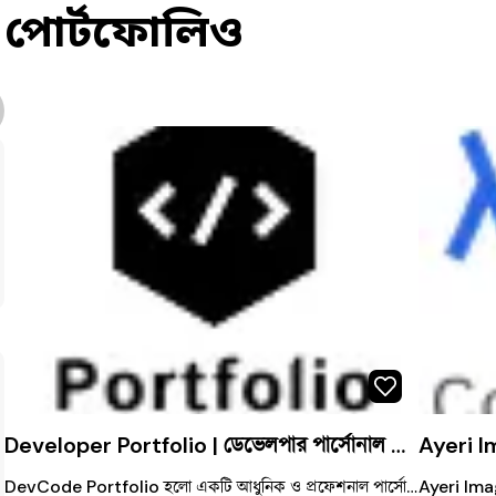
পোর্টফোলিও
৳
499
44
Developer Portfolio | ডেভেলপার পার্সোনাল পোর্টফোলিও ওয়েবসাইট
DevCode Portfolio হলো একটি আধুনিক ও প্রফেশনাল পার্সোনাল ওয়েবসাইট, যেখানে একজন ডেভেলপার তার স্কিল, অভিজ্ঞতা এবং প্রজেক্টগুলো সুন্দরভাবে উপস্থাপন করেছে। এই ওয়েবসাইটটি ভিজিটরদের জন্য সহজ নেভিগেশন এবং পরিষ্কার ডিজাইন প্রদান করে, যাতে খুব দ্রুত প্রয়োজনীয় তথ্য খুঁজে পাওয়া যায়। 👉 ওয়েবসাইট লিংক: https://devcodeportfolio.netlify.app/