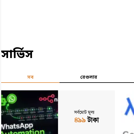
সার্ভিস
সব
রেগুলার
সর্বমোট মূল্য
৪৯৯
টাকা