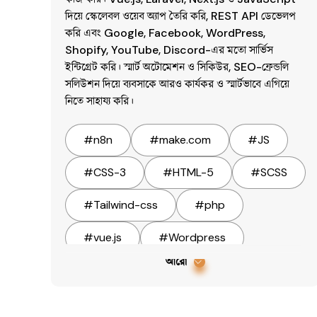
দিয়ে স্কেলেবল ওয়েব অ্যাপ তৈরি করি, REST API ডেভেলপ 
করি এবং Google, Facebook, WordPress, 
Shopify, YouTube, Discord-এর মতো সার্ভিস 
ইন্টিগ্রেট করি। স্মার্ট অটোমেশন ও সিকিউর, SEO-ফ্রেন্ডলি 
সলিউশন দিয়ে ব্যবসাকে আরও কার্যকর ও স্মার্টভাবে এগিয়ে 
নিতে সাহায্য করি। 
#
n8n
#
make.com
#
JS
#
CSS-3
#
HTML-5
#
SCSS
#
Tailwind-css
#
php
#
vue.js
#
Wordpress
আরো
#
Framer
#
Webflow
#
Shopify
#
jQuery