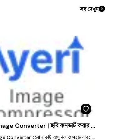
সব দেখুন
Ayeri Image Converter | ছবি কনভার্ট করার সহজ ও দ্রুত ওয়েব টুল
Ayeri Image Converter হলো একটি আধুনিক ও সহজ ব্যবহারযোগ্য অনলাইন টুল, যার মাধ্যমে আপনি খুব দ্রুত বিভিন্ন ধরনের ইমেজ ফরম্যাট কনভার্ট করতে পারেন। এই টুলটি ব্যবহার করে আপনি JPEG, PNG, WebP সহ বিভিন্ন ফরম্যাটের ছবি সহজেই পরিবর্তন করতে পারবেন—কোনো সফটওয়্যার ইনস্টল করার প্রয়োজন নেই। 👉 ওয়েবসাইট লিংক: https://ayeri-image-converter.netlify.app/