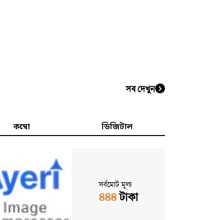
সব দেখুন
কম্বো
ডিজিটাল
সর্বমোট মূল্য
৪৪৪
টাকা