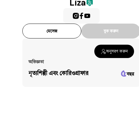
Liza
মেসেজ
বুক করুন
অনুসরণ করুন
অভিজ্ঞতা
৫
নৃত্যশিল্পী এবং কোরিওগ্রাফার
বছর