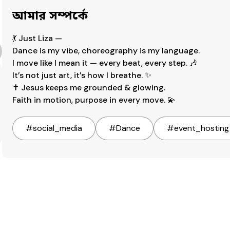
আমার সম্পর্কে
💃 Just Liza —

Dance is my vibe, choreography is my language.

I move like I mean it — every beat, every step. 🎶

It’s not just art, it’s how I breathe. ✨

✝️ Jesus keeps me grounded & glowing.

Faith in motion, purpose in every move. 💫
#
social_media
#
Dance
#
event_hosting