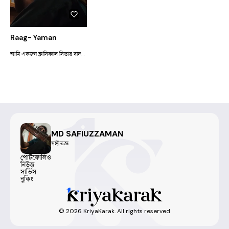
Raag- Yaman
আমি একজন ক্লাসিক্যাল সিতার বাদক। পাশাপাশি একটি বাউল গানের দল নিয়ে নিয়মিত পরিবেশনায় যুক্ত আছি। বাংলা লোকসংগীত ও ধ্রুপদী সংগীতের মেলবন্ধনই আমার কাজের মূল লক্ষ্য।
MD SAFIUZZAMAN
সঙ্গীতজ্ঞ
পোর্টফোলিও
নিউজ
সার্ভিস
বুকিং
©
2026
KriyaKarak. All rights reserved