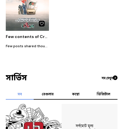
Few contents of CreaDrives on branding
Few posts shared though different social media channels.
সার্ভিস
সব দেখুন
সব
রেগুলার
কম্বো
ডিজিটাল
সর্বমোট মূল্য