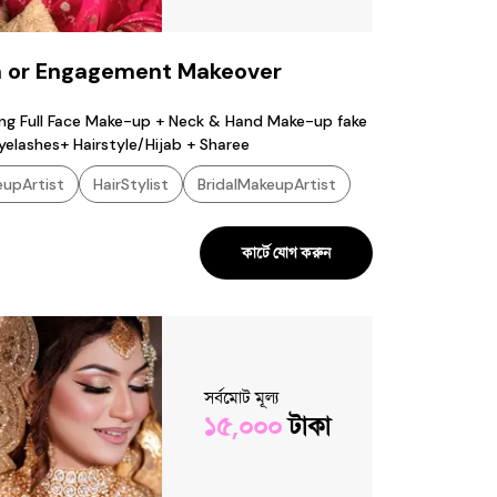
h or Engagement Makeover
ing Full Face Make-up + Neck & Hand Make-up fake
Eyelashes+ Hairstyle/Hijab + Sharee
upArtist
HairStylist
BridalMakeupArtist
কার্টে যোগ করুন
সর্বমোট মূল্য
১৫,০০০
টাকা