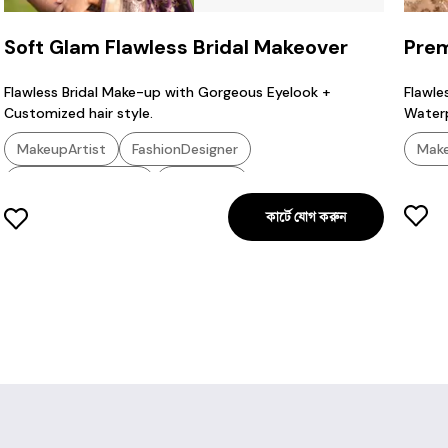
Soft Glam Flawless Bridal Makeover
Prem
Brid
Flawless Bridal Make-up with Gorgeous Eyelook +
Flawle
Customized hair style.
Waterp
MakeupArtist
FashionDesigner
Make
BridalMakeupArtist
HairStylist
কার্টে যোগ করুন