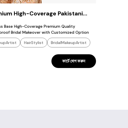
ium High-Coverage Pakistani
al Makeover
ss Base High-Coverage Premium Quality
roof Bridal Makeover with Customized Option
upArtist
HairStylist
BridalMakeupArtist
কার্টে যোগ করুন