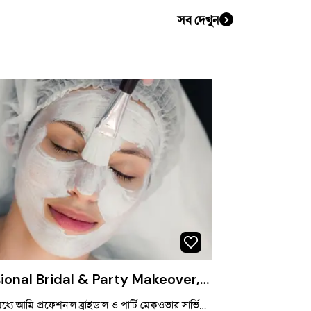
সব দেখুন
Professional Bridal & Party Makeover, Hydrogel Facial & Skin Care" ✨
ঢাকা সিটির মধ্যে আমি প্রফেশনাল ব্রাইডাল ও পার্টি মেকওভার সার্ভিস প্রদান করে থাকি। প্রতিটি ক্লায়েন্টের ব্যক্তিত্ব ও পছন্দ অনুযায়ী নিখুঁত মেকআপ লুক তৈরি করাই আমার লক্ষ্য। এছাড়াও আমি হাইড্রোজেল, গ্ল্যামার গ্লোসহ বিভিন্ন ধরনের ফেসিয়াল সার্ভিস প্রদান করি, যা ত্বককে করে তোলে সতেজ, উজ্জ্বল ও প্রাণবন্ত। উন্নত মানের প্রোডাক্ট এবং যত্নশীল সেবার মাধ্যমে আপনার বিশেষ দিনকে আরও সুন্দর করে তুলতে আমি প্রতিশ্রুতিবদ্ধ।👰‍♀️💆‍♀️