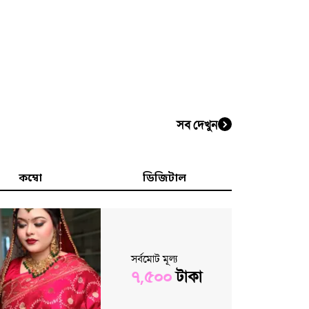
সব দেখুন
কম্বো
ডিজিটাল
সর্বমোট মূল্য
৭,৫০০
টাকা