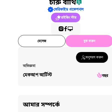
চারু বীথি
ভেরিফাইড প্রফেশনাল
রাইজিং স্টার
মেসেজ
বুক করুন
অনুসরণ করুন
অভিজ্ঞতা
৬
মেকআপ আর্টিস্ট
বছর
আমার সম্পর্কে