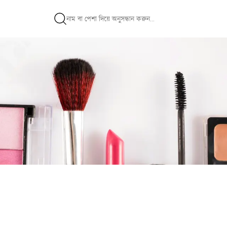
FacialএবংSkinCareService-এদক্ষ।ক্লায়েন্টেরচাহিদাঅনুযায়ীসুন্দর,দীর্ঘস্থা