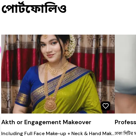
পোর্টফোলিও
Akth or Engagement Makeover
Including Full Face Make-up + Neck & Hand Make-up fake Nails Eyelashes+Simple Hairstyle/Hijab + Shari Draping/ Dress, jewellery & dupatta Setting