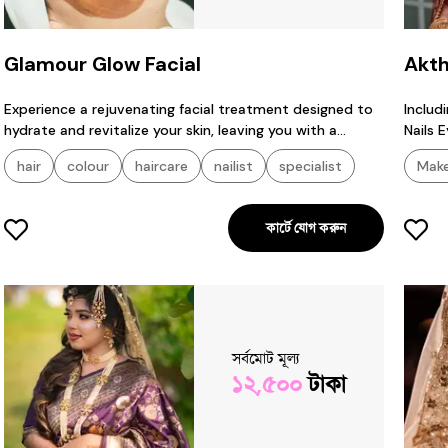
Glamour Glow Facial
Akt
Experience a rejuvenating facial treatment designed to
Includ
hydrate and revitalize your skin, leaving you with a
Nails 
radiant and youthful glow. Includes cleansing, exfoliation,
hair
colour
haircare
nailist
specialist
Make
massage, customized mask, and hydration for ultimate
relaxation and results
কার্টে যোগ করুন
সর্বমোট মূল্য
১২,৫০০
টাকা