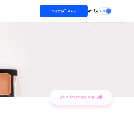
জব পোস্ট করুন
লগ ইন
EN
য়ীওমানসম্মতসেবাপ্রদানকরি।
প্রোফাইল শেয়ার করুন