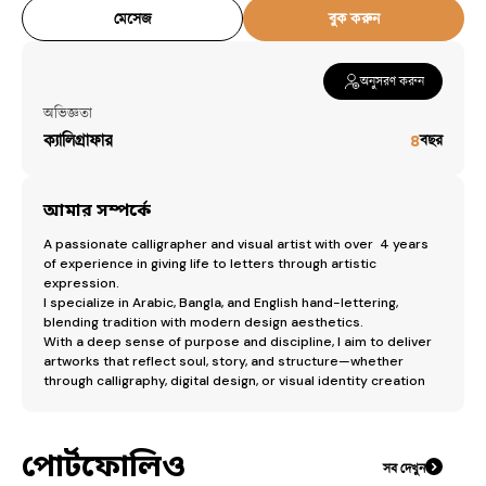
মেসেজ
বুক করুন
অনুসরণ করুন
অভিজ্ঞতা
ক্যালিগ্রাফার
৪
বছর
আমার সম্পর্কে
A passionate calligrapher and visual artist with over  4 years 
of experience in giving life to letters through artistic 
expression.

I specialize in Arabic, Bangla, and English hand-lettering, 
blending tradition with modern design aesthetics.

With a deep sense of purpose and discipline, I aim to deliver 
artworks that reflect soul, story, and structure—whether 
through calligraphy, digital design, or visual identity creation
পোর্টফোলিও
সব দেখুন