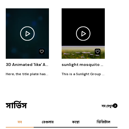
3D Animated 'like' Aston plat...
sunlight mosquito spray...
little g
Here, the title plate has been created with emphasis on 3D animation and lighting...
This is a Sunlight Group aerosol L-save TVC, which features 3D modeling, motion graphics, and special effects including text animation...
সার্ভিস
সব দেখুন
সব
রেগুলার
কম্বো
ডিজিটাল