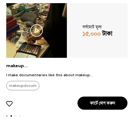
সর্বমোট মূল্য
১৫,০০০
টাকা
makeup...
D
I make documentaries like this about makeup...
I
t
makeupdocum
w
p
m
কার্টে যোগ করুন