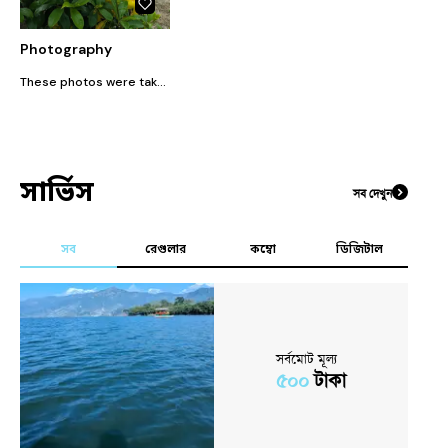
Photography
These photos were taken by my google device
সার্ভিস
সব দেখুন
সব
রেগুলার
কম্বো
ডিজিটাল
সর্বমোট মূল্য
৫০০
টাকা