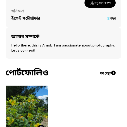
অনুসরণ করুন
অভিজ্ঞতা
ইভেন্ট ফটোগ্রাফার
৪
বছর
আমার সম্পর্কে
Hello there, this is Arnob. I am passionate about photography. 
Let's connect!
পোর্টফোলিও
সব দেখুন