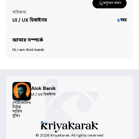
অনুসরণ করুন
অভিজ্ঞতা
UI / UX ডিজাইনার
৫
বছর
আমার সম্পর্কে
Hi, I am Alok banik
Alok Banik
UI / UX ডিজাইনার
পোর্টফোলিও
নিউজ
সার্ভিস
বুকিং
©
2026
KriyaKarak. All rights reserved