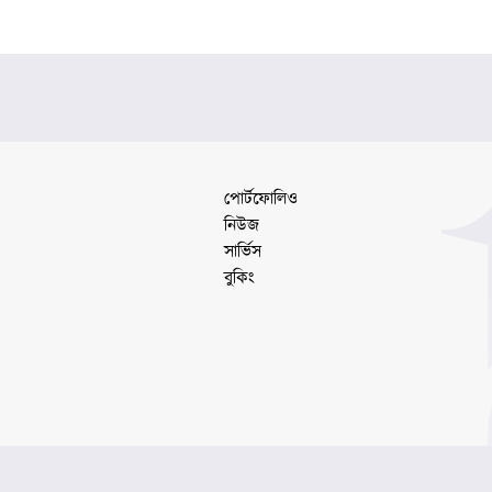
পোর্টফোলিও
নিউজ
সার্ভিস
বুকিং