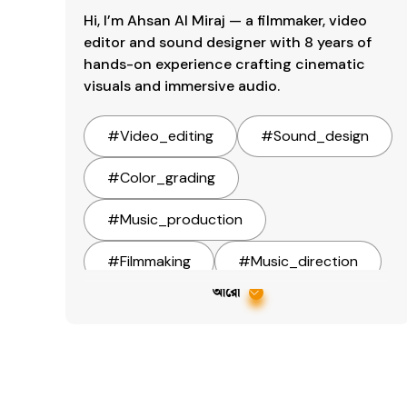
Hi, I’m Ahsan Al Miraj — a filmmaker, video 
editor and sound designer with 8 years of 
hands-on experience crafting cinematic 
visuals and immersive audio.
#
Video_editing
#
Sound_design
#
Color_grading
#
Music_production
#
Filmmaking
#
Music_direction
আরো
#
Film_direction
#
Video_production