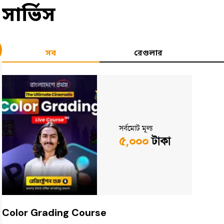
সার্ভিস
সব
রেগুলার
সর্বমোট মূল্য
৫,০০০
টাকা
Color Grading Course