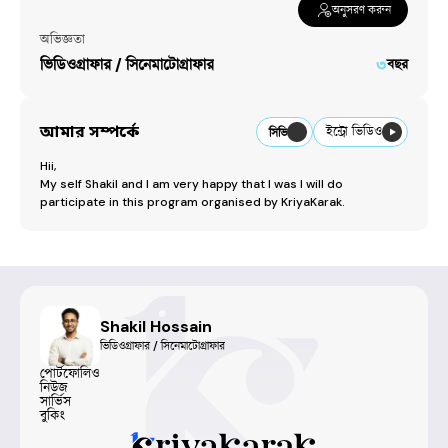
অনুসরণ করুন
অভিজ্ঞতা
ভিডিওগ্রাফার / সিনেমাটোগ্রাফার
৩
বছর
আমার সম্পর্কে
ইন্ট্রো ভিডিও
সিভি
Hii,

My self Shakil and I am very happy that I was I will do 
participate in this program organised by KriyaKarak.
Shakil Hossain
ভিডিওগ্রাফার / সিনেমাটোগ্রাফার
পোর্টফোলিও
নিউজ
সার্ভিস
বুকিং