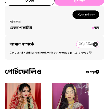
মেসেজ
বুক করুন
অনুসরণ করুন
অভিজ্ঞতা
মেকআপ আর্টিস্ট
৫
বছর
আমার সম্পর্কে
ইন্ট্রো ভিডিও
Colourful Haldi bridal look with cut crease glittery eyes 💛
পোর্টফোলিও
সব দেখুন