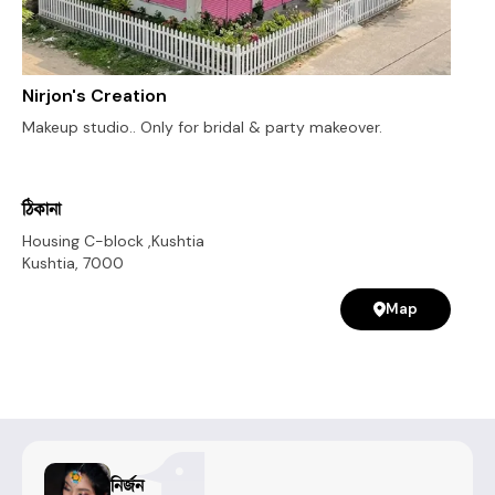
Nirjon's Creation
Makeup studio.. Only for bridal & party makeover.
ঠিকানা
Housing C-block ,Kushtia
Kushtia
,
7000
Map
নির্জন