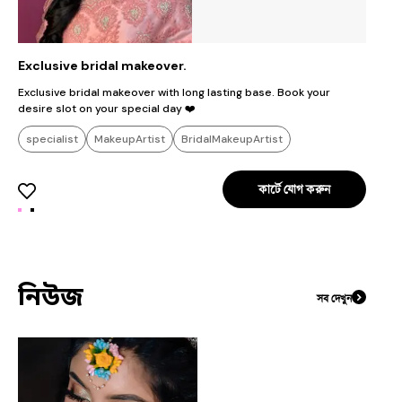
Exclusive bridal makeover.
G
Exclusive bridal makeover with long lasting base. Book your
E
desire slot on your special day ❤️
a
g
specialist
MakeupArtist
BridalMakeupArtist
a
#receptionlook#softglamlook
কার্টে যোগ করুন
নিউজ
সব দেখুন