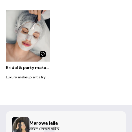
Bridal & party makeover
Luxury makeup artistry designed to enhance your natural beauty. From soft glam to bridal elegance, every look is crafted to make you feel confident, radiant, and unforgettable.
Marowa laila
ব্রাইডাল মেকআপ আর্টিস্ট