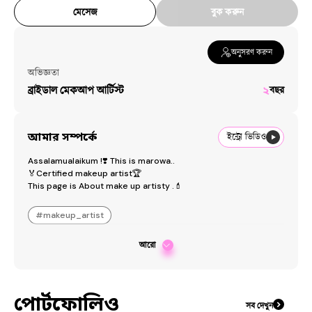
মেসেজ
বুক করুন
অনুসরণ করুন
অভিজ্ঞতা
ব্রাইডাল মেকআপ আর্টিস্ট
২
বছর
আমার সম্পর্কে
ইন্ট্রো ভিডিও
Assalamualaikum !❣️ This is marowa..

🏅Certified makeup artist🏆

This page is About make up artisty .💄
#
makeup_artist
আরো
পোর্টফোলিও
সব দেখুন