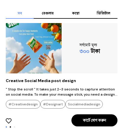
সব
রেগুলার
কম্বো
ডিজিটাল
সর্বমোট মূল্য
৩০০
টাকা
Creative Social Media post design
P
" Stop the scroll " It takes just 2–3 seconds to capture attention
আসসালামু 
on social media. To make your message stick, you need a design
ডিজাই
that pops. A plain image tells a story, but a professional design
প্
#Creativedesign
#Designart
Socialmediadesign
builds credibility. Don’t let your brand get lost in the noise—
পো
choose premium social media design solutions to stand out from
করে। সেবার অন্তর্ভুক্ত— • সোশ্যাল মিডি
Visualart
Graphicdesign
the competition.
ও 
কার্টে যোগ করুন
হাই-
ডি