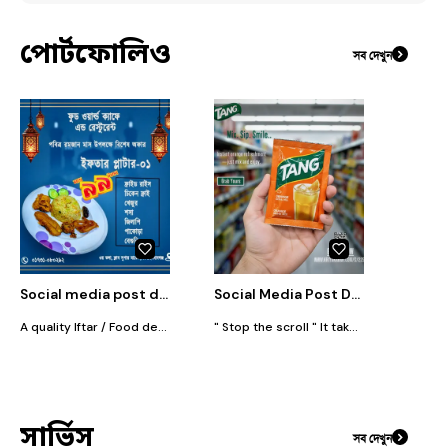
পোর্টফোলিও
সব দেখুন
Social media post design for local restaurant
Social Media Post Design
A quality Iftar / Food design not only provides information, but also whets the appetite of the customer! This 'Iftar Platter' design recently created for Food World Cafe is an example of that. My service specialties: ✅Color palette consistent with the brand. ✅Clean and eye-catching typography. ✅Social media friendly layout. If you need professional design to increase your business sales, you can inbox me directly. Let's give your brand a new look!
" Stop the scroll " It takes just 2–3 seconds to capture attention on social media. To make your message stick, you need a design that pops. A plain image tells a story, but a professional design builds credibility. Don’t let your brand get lost in the noise—choose premium social media design solutions to stand out from the competition.
সার্ভিস
সব দেখুন