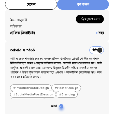
মেসেজ
বুক করুন
অনুসরণ করুন
১
জন অনুসারী​
অভিজ্ঞতা
গ্রাফিক ডিজাইনার
৪
বছর
আমার সম্পর্কে
সিভি
আমি আহমেদ শাহরিয়ার হোসেন, একজন গ্রাফিক ডিজাইনার। প্রোডাক্ট পোস্টার ও সোশ্যাল 
মিডিয়া ডিজাইনে আমার ৪ বছরের অভিজ্ঞতা রয়েছে। অ্যাডোবি ফটোশপে দক্ষতার সাথে আমি 
আধুনিক, আকর্ষণীয় এবং ব্র্যান্ড-ফোকাসড ভিজ্যুয়াল ডিজাইন করি, যা অনলাইনে ব্যবসার 
পরিচিতি ও বিক্রয় বৃদ্ধি করতে সহায়তা করে। দেশীয় ও আন্তর্জাতিক ক্লায়েন্টদের সাথে কাজ 
করার বাস্তব অভিজ্ঞতা রয়েছে।
#
ProductPosterDesign
#
PosterDesign
#
SocialMediaPostDessign
#
Branding
#
AdobePhotoshop
আরো