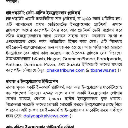
সমাধান।
হাইপস্কাউট: ডেটা-চালিত ইনফ্লোয়েন্সার প্ল্যাটফর্ম
হাইপস্কাউট একটি ঢাকাভিত্তিক সাস প্ল্যাটফর্ম, যা ২০২১ সালে প্রতিষ্ঠিত হয়। 
এটি বাংলাদেশে প্রথম ডেডিকেটেড ইনফ্লোয়েন্সার প্ল্যাটফর্ম। এখানে 
ব্র্যান্ডগুলো তাদের ক্যাম্পেইন তৈরি করে, আর প্ল্যাটফর্ম ডেটা বিশ্লেষণ করে 
সঠিক ইনফ্লোয়েন্সারের সাথে মেলাতে সাহায্য করে। ফলোয়ার সংখ্যা ও 
এনগেজমেন্ট দেখে ন্যায্য পারিশ্রমিক হিসাব করে দেয়। এটি বিশেষত 
মাইক্রো-ইনফ্লোয়েন্সারদের জন্য লাভজনক হয়েছে। আজ পর্যন্ত তারা হাজারো 
ইনফ্লোয়েন্সারের সাথে কাজ করেছে এবং ৪,৫০০+ ব্র্যান্ডকে সেবা দিয়েছে। 
উল্লেখযোগ্যভাবে bKash, Nagad, GrameenPhone, Foodpanda, 
Pathao, Domino’s Pizza, এবং Suzuki ইতিমধ্যেই তাদের মাধ্যমে 
ক্যাম্পেইন চালিয়েছে (সূত্র: 
dhakatribune.com
 & 
tbsnews.net
 )।
দারাজ ও ইনফ্লোয়েন্সার ইন্টিগ্রেশন
দারাজ মূলত একটি ই-কমার্স প্ল্যাটফর্ম, তবে তারা ইনফ্লোয়েন্সার মার্কেটিংয়েও 
বড় পদক্ষেপ নিয়েছে। ২০২৫ সালে দারাজ একটি ইনফ্লোয়েন্সার প্রোগ্রাম 
ঘোষণা করেছে, যেখানে ১,০০০+ স্থানীয় ইনফ্লোয়েন্সার যুক্ত থাকবে। 
বিক্রেতারা সহজেই তাদের প্রোডাক্ট প্রোমোট করতে ইনফ্লোয়েন্সার বেছে নিতে 
পারবেন। এটি দেখায় যে ই-কমার্স ও ইনফ্লোয়েন্সার মার্কেটিং ক্রমে একীভূত 
হচ্ছে (সূত্র: 
dailycapitalviews.com
 )।
ব্র্যান্ড বৃদ্ধিতে ইনফ্লোয়েন্সার প্ল্যাটফর্মের ভূমিকা