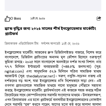
0
likes
১২ই মে, ২০২৬
ব্র্যান্ড বৃদ্ধির জন্য ২০২৫ সালের শীর্ষ ইনফ্লোয়েন্সার মার্কেটিং
প্ল্যাটফর্ম
ক্রিয়াকারক এডিটোরিয়াল টিম
· সর্বশেষ আপডেট: ১২ই মে, ২০২৬
ইনফ্লোয়েন্সার মার্কেটিং আজকের দ্রুত ডিজিটালাইজড বাজারে, বিশেষ করে 
বাংলাদেশে, ডিজিটাল ব্র্যান্ডিংয়ের অন্যতম মূল কৌশল হিসেবে গুরুত্বপূর্ণ 
ভূমিকা রাখছে। ২০২৫ সালে বাংলাদেশে অনলাইনে দর্শক সংখ্যা বিশাল: প্রায় 
৭৭.৭ মিলিয়ন ইন্টারনেট ব্যবহারকারী (≈৪৪.৫% জনসংখ্যা) (সূত্র: 
ngital.com) এবং আনুমানিক ৫২.৯ মিলিয়ন সক্রিয় সামাজিক মাধ্যম 
অ্যাকাউন্ট (সূত্র: thedailystar.net)। তরুণ, প্রযুক্তি-সচেতন প্রজন্ম এই 
দর্শকদের বড় অংশ, যারা ইনফ্লোয়েন্সার প্রতি বিশেষভাবে সাড়া দেয়। এই 
প্রবণতা ব্র্যান্ডগুলোকে সামাজিক মাধ্যমে লাখো মানুষকে পৌঁছাতে সহায়তা 
করছে; ইনফ্লোয়েন্সার মার্কেটিং প্ল্যাটফর্মগুলো এই কাজকে সহজ করছে সঠিক 
ক্রিয়েটরের সাথে কোম্পানিগুলোর সরাসরি সংযোগের মাধ্যমে। উদাহরণস্বরূপ, 
এখন ক্রিয়াকারক এর মতো প্ল্যাটফর্মে ব্যবসায়ীরা ইনফ্লোয়েন্সারদের প্রোফাইল 
দেখে সরাসরি “বুক” করতে পারেন, আগের মতো কষ্ট করে আলাদা আলাদা 