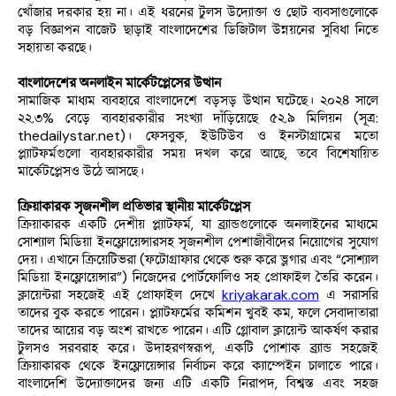
খোঁজার দরকার হয় না। এই ধরনের টুলস উদ্যোক্তা ও ছোট ব্যবসাগুলোকে 
বড় বিজ্ঞাপন বাজেট ছাড়াই বাংলাদেশের ডিজিটাল উন্নয়নের সুবিধা নিতে 
সহায়তা করছে।
বাংলাদেশের অনলাইন মার্কেটপ্লেসের উত্থান
সামাজিক মাধ্যম ব্যবহারে বাংলাদেশে বড়সড় উত্থান ঘটেছে। ২০২৪ সালে 
২২.৩% বেড়ে ব্যবহারকারীর সংখ্যা দাঁড়িয়েছে ৫২.৯ মিলিয়ন (সূত্র: 
thedailystar.net)। ফেসবুক, ইউটিউব ও ইনস্টাগ্রামের মতো 
প্ল্যাটফর্মগুলো ব্যবহারকারীর সময় দখল করে আছে, তবে বিশেষায়িত 
মার্কেটপ্লেসও উঠে আসছে।
ক্রিয়াকারক সৃজনশীল প্রতিভার স্থানীয় মার্কেটপ্লেস
ক্রিয়াকারক একটি দেশীয় প্ল্যাটফর্ম, যা ব্র্যান্ডগুলোকে অনলাইনের মাধ্যমে 
সোশ্যাল মিডিয়া ইনফ্লোয়েন্সারসহ সৃজনশীল পেশাজীবীদের নিয়োগের সুযোগ 
দেয়। এখানে ক্রিয়েটিভরা (ফটোগ্রাফার থেকে শুরু করে ভ্লগার এবং “সোশ্যাল 
মিডিয়া ইনফ্লোয়েন্সার”) নিজেদের পোর্টফোলিও সহ প্রোফাইল তৈরি করেন। 
ক্লায়েন্টরা সহজেই এই প্রোফাইল দেখে 
kriyakarak.com
 এ সরাসরি 
তাদের বুক করতে পারেন। প্ল্যাটফর্মের কমিশন খুবই কম, ফলে সেবাদাতারা 
তাদের আয়ের বড় অংশ রাখতে পারেন। এটি গ্লোবাল ক্লায়েন্ট আকর্ষণ করার 
টুলসও সরবরাহ করে। উদাহরণস্বরূপ, একটি পোশাক ব্র্যান্ড সহজেই 
ক্রিয়াকারক থেকে ইনফ্লোয়েন্সার নির্বাচন করে ক্যাম্পেইন চালাতে পারে। 
বাংলাদেশি উদ্যোক্তাদের জন্য এটি একটি নিরাপদ, বিশ্বস্ত এবং সহজ 